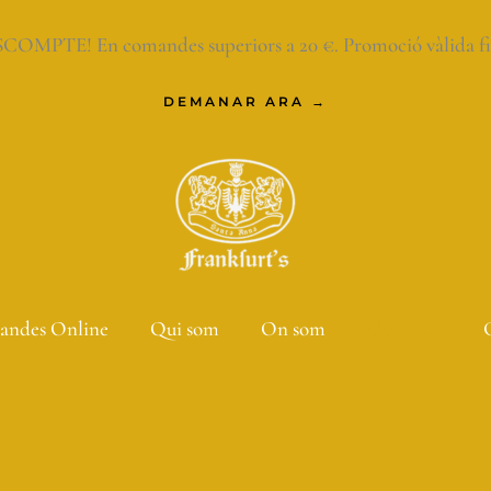
OMPTE! En comandes superiors a 20 €. Promoció vàlida fins 
DEMANAR ARA →
ndes Online
Qui som
On som
Contacte