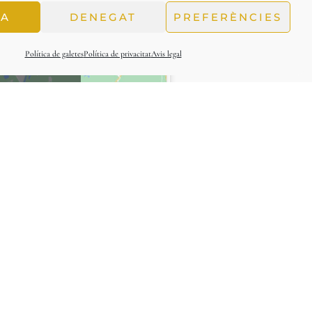
TA
DENEGAT
PREFERÈNCIES
Política de galetes
Política de privacitat
Avis legal
acceptar
letes i
contingut