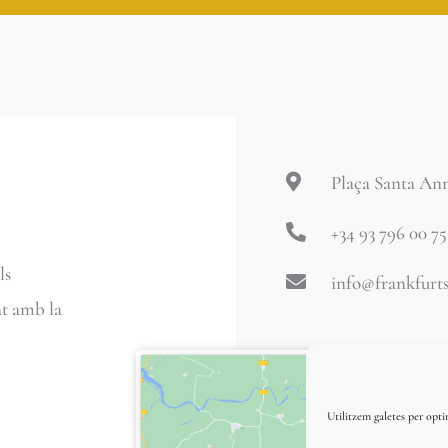
Plaça Santa Ann
+34 93 796 00 75
ls
info@frankfurt
at amb la
Utilitzem galetes per optim