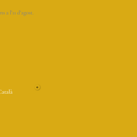
a l'11 d'agost.
Català