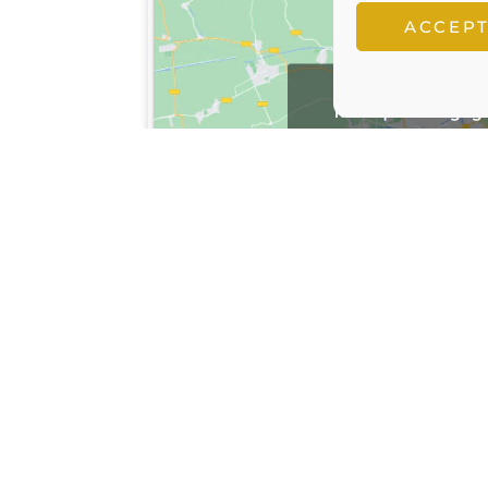
ACCEP
Feu clic per 
màrqueting ga
activar aquest 