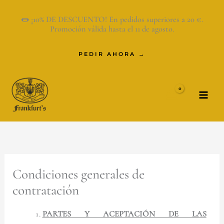
Ir
🌭 ¡10% DE DESCUENTO! En pedidos superiores a 20 €.
al
Promoción válida hasta el 11 de agosto.
contenido
PEDIR AHORA →
Condiciones generales de
contratación
PARTES Y ACEPTACIÓN DE LAS