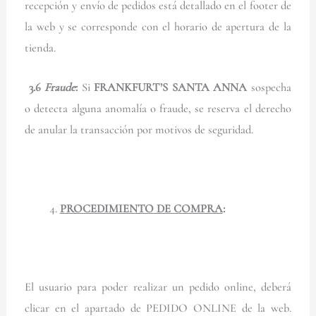
recepción y envío de pedidos está detallado en el footer de
la web y se corresponde con el horario de apertura de la
tienda.
3.6
Fraude
:
Si
FRANKFURT’S SANTA ANNA
sospecha
o detecta alguna anomalía o fraude, se reserva el derecho
de anular la transacción por motivos de seguridad.
PROCEDIMIENTO DE COMPRA
:
El usuario para poder realizar un pedido online, deberá
clicar en el apartado de PEDIDO ONLINE de la web.