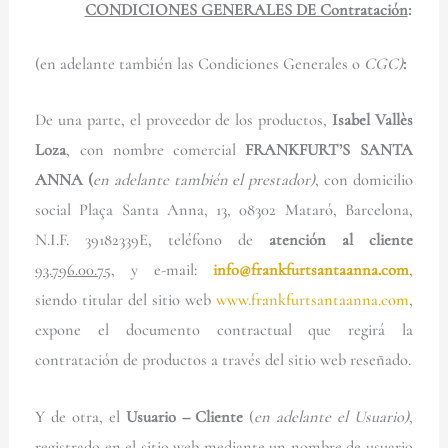
CONDICIONES GENERALES DE Contratación
:
(en adelante también las Condiciones Generales o
CGC)
:
De una parte, el proveedor de los productos,
Isabel Vallès
Loza
, con nombre comercial
FRANKFURT’S SANTA
ANNA
(
en adelante también el prestador)
, con domicilio
social Plaça Santa Anna, 13, 08302 Mataró, Barcelona,
N.I.F. 39182339E, teléfono de
atención al cliente
93.796.00.75
, y e-mail:
info@frankfurtsantaanna.com
,
siendo titular del sitio web
www.frankfurtsantaanna.com
,
expone el documento contractual que regirá la
contratación de productos a través del sitio web reseñado.
Y de otra, el
Usuario – Cliente
(
en adelante el Usuario)
,
registrado en el sitio web mediante un nombre de usuario