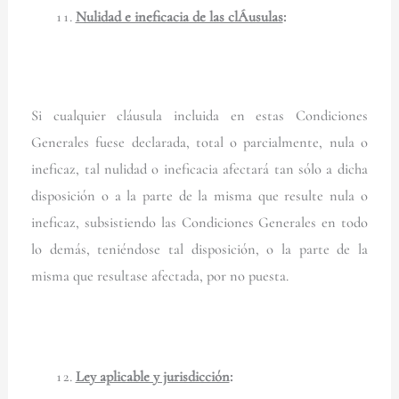
Nulidad e ineficacia de las clÁusulas
:
Si cualquier cláusula incluida en estas Condiciones
Generales fuese declarada, total o parcialmente, nula o
ineficaz, tal nulidad o ineficacia afectará tan sólo a dicha
disposición o a la parte de la misma que resulte nula o
ineficaz, subsistiendo las Condiciones Generales en todo
lo demás, teniéndose tal disposición, o la parte de la
misma que resultase afectada, por no puesta.
Ley aplicable y jurisdicción
: