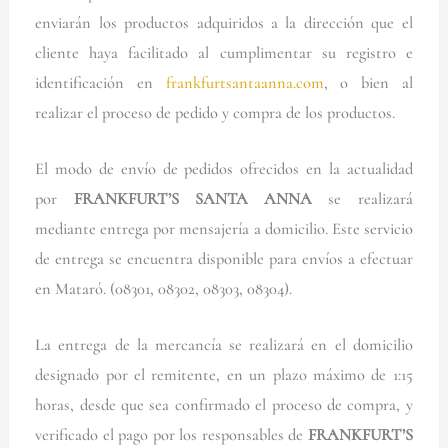
enviarán los productos adquiridos a la dirección que el
cliente haya facilitado al cumplimentar su registro e
identificación en
frankfurtsantaanna.com
, o bien al
realizar el proceso de pedido y compra de los productos.
El modo de envío de pedidos ofrecidos en la actualidad
por
FRANKFURT’S SANTA ANNA
se realizará
mediante entrega por mensajería a domicilio. Este servicio
de entrega se encuentra disponible para envíos a efectuar
en Mataró. (08301, 08302, 08303, 08304).
La entrega de la mercancía se realizará en el domicilio
designado por el remitente, en un plazo máximo de 1:15
horas, desde que sea confirmado el proceso de compra, y
verificado el pago por los responsables de
FRANKFURT’S