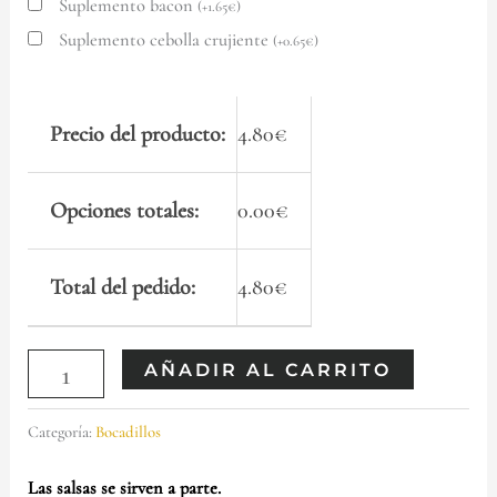
Suplemento bacon
(
+
1.65
€
)
Suplemento cebolla crujiente
(
+
0.65
€
)
Precio del producto:
4.80
€
Opciones totales:
0.00
€
Total del pedido:
4.80
€
AÑADIR AL CARRITO
Categoría:
Bocadillos
Las salsas se sirven a parte.