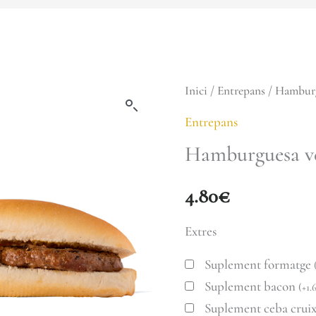
quantitat
Inici
/
Entrepans
/ Hamburg
de
Entrepans
Hamburguesa
Hamburguesa ve
vedella
4.80
€
Extres
Suplement formatge
Suplement bacon
(
+
1.
Suplement ceba crui