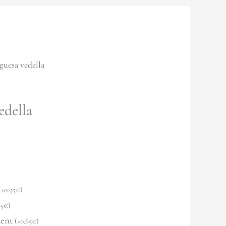
uesa vedella
della
(
+
0.95
€
)
65
€
)
xent
(
+
0.65
€
)