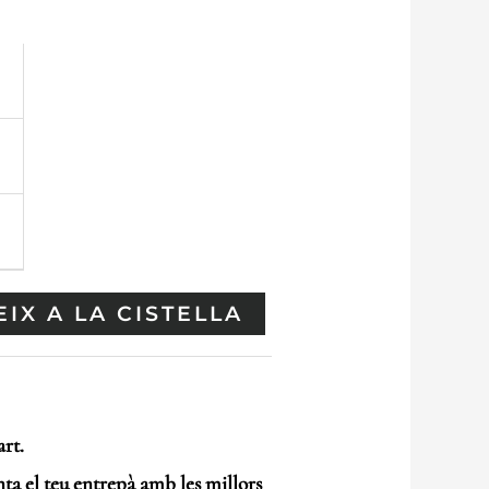
€
IX A LA CISTELLA
art.
ta el teu entrepà amb les millors