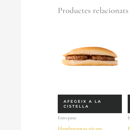
Productes relacionats
AFEGEIX A LA
CISTELLA
Entrepans
E
Hamburguesa picant
P