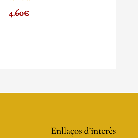
4.60
€
Enllaços d’interès