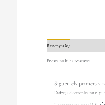
Ressenyes (0)
Encara no hi ha ressenyes.
Sigueu els primers a 
L'adreça electrònica no es pub
La vostra valoració
*