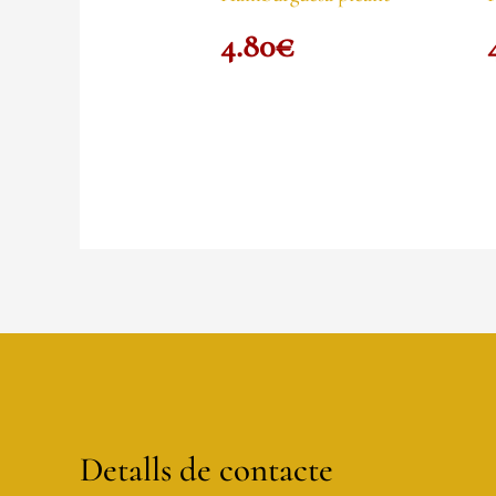
4.80
€
Detalls de contacte