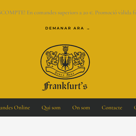
OMPTE! En comandes superiors a 20 €. Promoció vàlida fins 
DEMANAR ARA →
ndes Online
Qui som
On som
Contacte