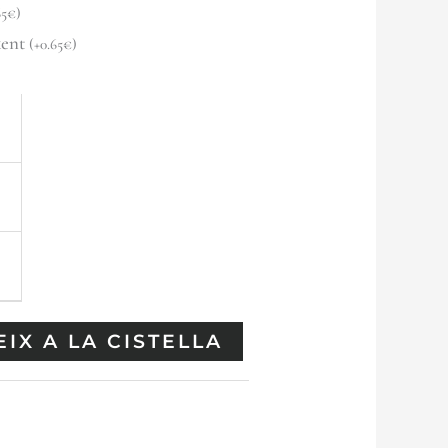
65
€
)
xent
(
+
0.65
€
)
€
IX A LA CISTELLA