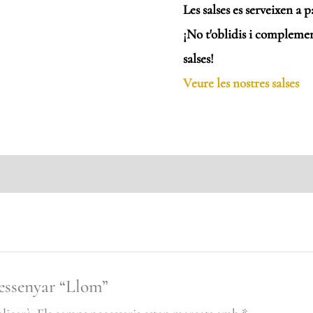
Les salses es serveixen a p
¡No t'oblidis i complemen
salses!
Veure les nostres salses
ressenyar “Llom”