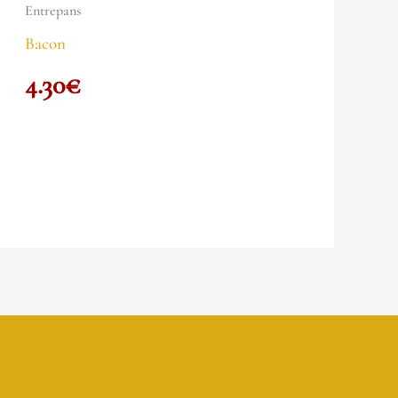
Entrepans
Bacon
4.30
€