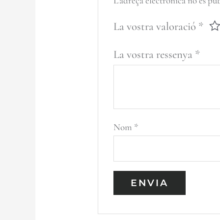
L'adreça electrònica no es pub
La vostra valoració
*
La vostra ressenya
*
Nom
*