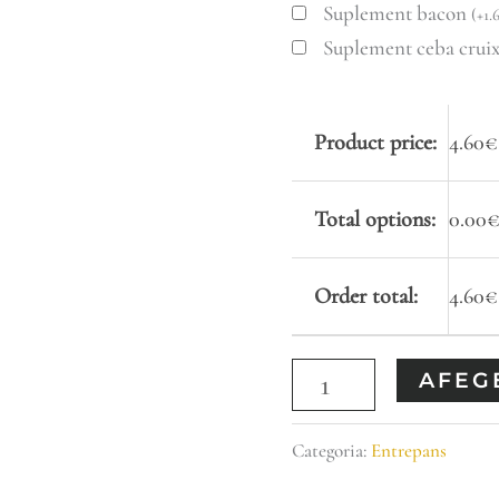
Suplement bacon
(
+
1.
Suplement ceba crui
Product price:
4.60
€
Total options:
0.00
Order total:
4.60
€
AFEGE
Categoria:
Entrepans