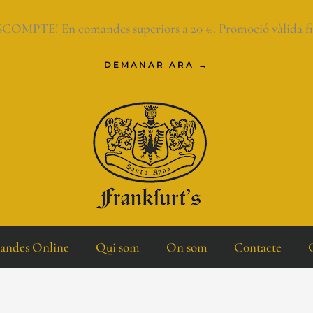
OMPTE! En comandes superiors a 20 €. Promoció vàlida fins 
DEMANAR ARA →
ndes Online
Qui som
On som
Contacte