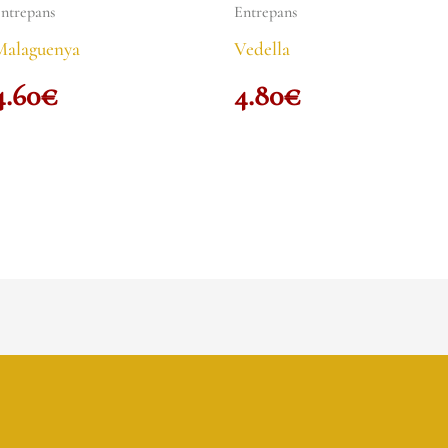
ntrepans
Entrepans
Malaguenya
Vedella
4.60
€
4.80
€