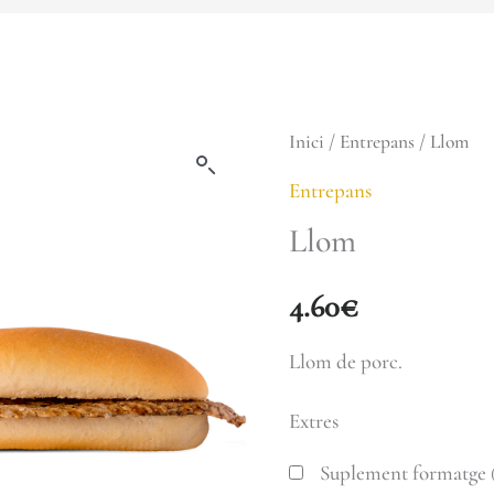
quantitat
Inici
/
Entrepans
/ Llom
de
Entrepans
Llom
Llom
4.60
€
Llom de porc.
Extres
Suplement formatge