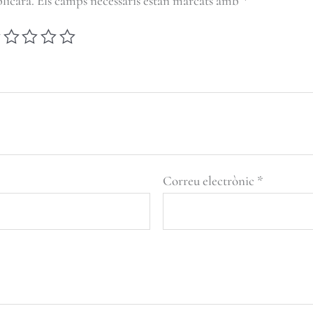
licarà.
Els camps necessaris estan marcats amb
*
Correu electrònic
*